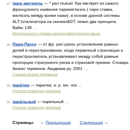
пари мютюель
— * pari mutuel. Как явствует из самого
47
французского названия паримютюэль ( пари ставка,
мютюэль между всеми нами), в основе данной системы
&LT;тотализатора на скачках&GT; лежат два принципа.
Вайкс 138 …
Исторический словарь галлицизмов русского языка
Пари-Пассу
— от фр. pari passu установление равных
48
долей в перестраховании, когда первичный страховщик и
перестрахователь устанавливают между собой равные
пропорции страхуемого риска и страховой премии. Словарь
бизнес терминов. Академик.ру. 2001 …
Словарь бизнес-терминов
пари́лка
— парилка, и; р. мн. лок …
49
Русское словесное ударение
пари́льный
— парильный …
50
Русское словесное ударение
Страницы
←
Предыдущая
Следующая
→