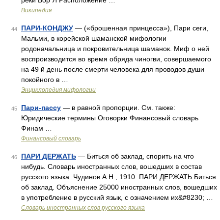
реки Вор Я Расположение …
Википедия
ПАРИ-КОНДЖУ
— («брошенная принцесса»), Пари сеги,
44
Мальми, в корейской шаманской мифологии
родоначальница и покровительница шаманок. Миф о ней
воспроизводится во время обряда чиногви, совершаемого
на 49 й день после смерти человека для проводов души
покойного в …
Энциклопедия мифологии
Пари-пассу
— в равной пропорции. См. также:
45
Юридические термины Оговорки Финансовый словарь
Финам …
Финансовый словарь
ПАРИ ДЕРЖАТЬ
— Биться об заклад, спорить на что
46
нибудь. Словарь иностранных слов, вошедших в состав
русского языка. Чудинов А.Н., 1910. ПАРИ ДЕРЖАТЬ Биться
об заклад. Объяснение 25000 иностранных слов, вошедших
в употребление в русский язык, с означением их&#8230; …
Словарь иностранных слов русского языка