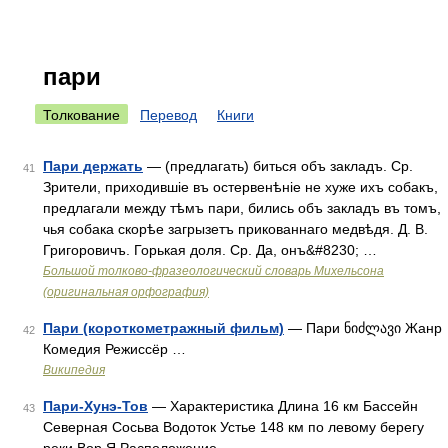
пари
Толкование
Перевод
Книги
Пари держать
— (предлагать) биться объ закладъ. Ср.
41
Зрители, приходившіе въ остервенѣніе не хуже ихъ собакъ,
предлагали между тѣмъ пари, бились объ закладъ въ томъ,
чья собака скорѣе загрызетъ прикованнаго медвѣдя. Д. В.
Григоровичъ. Горькая доля. Ср. Да, онъ&#8230; …
Большой толково-фразеологический словарь Михельсона
(оригинальная орфография)
Пари (короткометражный фильм)
— Пари ნიძლავი Жанр
42
Комедия Режиссёр …
Википедия
Пари-Хунэ-Тов
— Характеристика Длина 16 км Бассейн
43
Северная Сосьва Водоток Устье 148 км по левому берегу